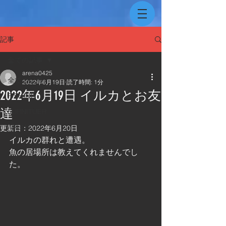
記事
全ての記事
arena0425
全ての記事
2022年6月19日
読了時間: 1分
2022年6月19日 イルカとお友
FISHING
達
FURNITUER
ARENA
更新日：
2022年6月20日
イルカの群れと遭遇。
魚の居場所は教えてくれませんでし
た。