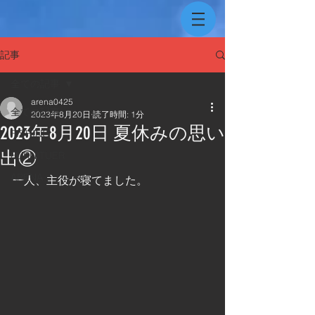
記事
全ての記事
arena0425
全ての記事
2023年8月20日
読了時間: 1分
2023年8月20日 夏休みの思い
FISHING
出②
FURNITUER
ARENA
一人、主役が寝てました。