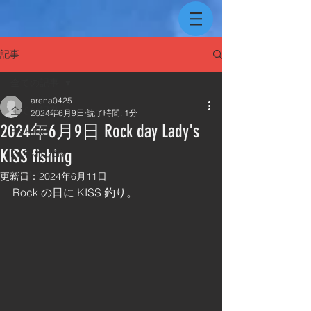
記事
全ての記事
arena0425
全ての記事
2024年6月9日
読了時間: 1分
2024年6月9日 Rock day Lady's
FISHING
KISS fishing
FURNITUER
ARENA
更新日：
2024年6月11日
Rock の日に KISS 釣り。