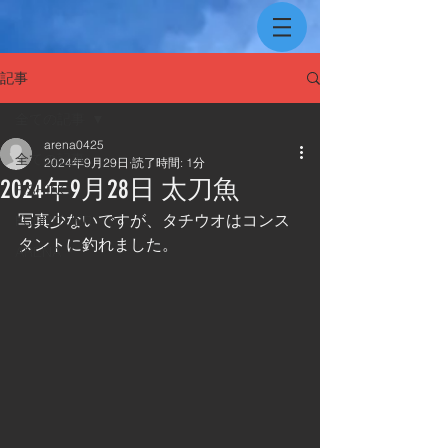
記事
全ての記事
arena0425
全ての記事
2024年9月29日
読了時間: 1分
2024年9月28日 太刀魚
FISHING
写真少ないですが、タチウオはコンス
FURNITUER
タントに釣れました。
ARENA