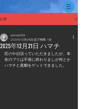
記事
全ての記事
arena0425
全ての記事
2025年12月24日
読了時間: 1分
2025年12月21日 ハマチ
FISHING
雨の中頑張っていただきましたが、本
FURNITUER
命のブリは不発に終わりましが何とか
ARENA
ハマチと真鯛をゲットできました。