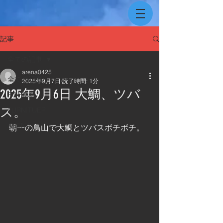
記事
全ての記事
arena0425
全ての記事
2025年9月7日
読了時間: 1分
2025年9月6日 大鯛、ツバ
FISHING
ス。
FURNITUER
ARENA
朝一の鳥山で大鯛とツバスボチボチ。