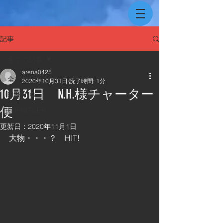
記事
全ての記事
arena0425
全ての記事
2020年10月31日
読了時間: 1分
10月31日 N.H.様チャーター
FISHING
便
FURNITUER
ARENA
更新日：
2020年11月1日
大物・・・？　HIT!